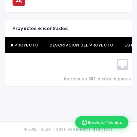
Proyectos encontrados
# PROYECTO
DESCRIPCIÓN DEL PROYECTO
ESTA
Ingresa un NIT o cédula para con
Servicio Técnico
©
2026
TALSA · Todos los derechos reservados